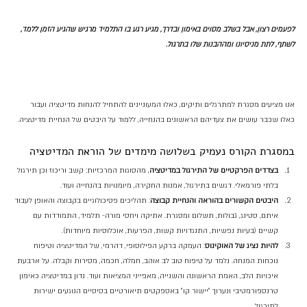
לפעמים רצון, אבל בשלב מסוים באימון ובדרך, מגיע רגע בו התלמיד מרגיש שהגיע הזמן ללמד, 
לשתף, לתת מניסיונו ומההבנות שלו בתרגול.
אנו מציעים מסגרת למתרגלים ותיקים, כאלו המעוניינים להתחיל להנחות מדיטציה ועבור 
כאלו שכבר עושים את צעדיהם הראשונים בהנחייה, ללמוד על היבטים של הנחיית מדיטציה.
במסגרת הקורס נעמיק בשלושה מימדים של הוראת המדיטציה
בצדדים הפרקטיים של התירגול במדיטציה
, מהסוגות המרכזיות: קשב וריכוז וכן תירגול 
בלתי פורמאלי. דגשים בתירגול, אמנות החקירה, מיומנויות בהנחייה ועוד.
היבטים הקשורים בהוראה והנחיית קבוצה
: תהליכים פסיכולוגיים בקבוצה והאופן לעבוד 
איתם, סטינג, גבולות, תשלום ומסגרת. אתיקה ויחסי מורה- תלמיד, התמודדות עם 
קשיים (בעיות נפשיות, התנגדויות קשות, הפרעות, אוכלוסיות מיוחדות).
להיות נציג של האוקינוס
: העמקה ברקע הפילוסופי, דהרמי, של המדיטציה וטיפוח 
נוכחות המנחה. נלמד על טיפוח טוב לב אוהב, חמלה, חכמה, מסירות וקבלה. על ארבעת 
איכויות הלב, האמת הראשונה והשנייה, מאפייני המציאות ועוד. נדון במדיטציה כאימון 
טרנספורמטיבי ונערוך "יישור קו" באספקטים תיאורטיים בסיסיים הנוגעים ישירות 
לתירגול.