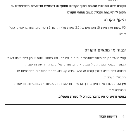
הקורס יכלול התנסות מעשית בתוך הקבוצה ומחוץ לה בהנחיית מדיטציית מיינדפולנס עם 
מקום להתייעצות וקבלת משוב ממנחי הקורס.
היקף הקורס
90 שעות אקדמיות (13 מפגשים של 2.5 שעות מלאות ועוד 3 ריטריטים, אחד בן יומיים, כולל 
לינה).
עבור מי מתאים הקורס
קהל היעד
: הקורס מיועד למתרגלים ותיקים, עם רקע של כחמש שנות אימון במדיטציה באופן 
קבוע והמשכי המעוניינים להעמיק את הכישורים שלהם בהנחייה של מדיטציה.
הכוונה במדיטציה לצורך קורס זה היא ישיבה קשובה, באחת המסורות הדהרמיות או 
מקבילה מערבית.
אין
 הכוונה לתירגולי דמיון מודרך, הרפייה, מדיטציות אקטיביות, יוגה, מנטרות ומדיטציה 
טרנסדנטלית.
בנוסף נדגיש כי אין מדובר בקורס להכשרת מטפלים.
דרישות קבלה