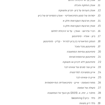
אוגדן על אי היכולת לחלום
אוגדן החזקה והכלה
אוגדן הערות על ביון -זכרון ותשוקה
יסודות של סגנון פסיכואנליטי - אוגדן הסמינרים של ביון
אוגדן ארבעת העקרונות חלק א
אוגדן ארבעת העקרונות חלק ב
רברי ופירוש - אוגדן - על אי היכולת לחלום 
ביון - אופיו - סימינגטון
הנתק התיאורטי בין ביון לפרויד - קליין - סימינגטון
סימינגטון מכל-מוכל
סימינגטון צמיחת המחשבה
סימינגטון טרנספורמציות
סימינגטון ללא זיכרון או תשוקה 
אייגן שני סוגים של שאינו דבר
אייגן ממשיכה למדיטציה
אייגן ה-שאינו-דבר
מחוז האמונה - אייגן - פסיכואנליזה התייחסותית 
פעולה של אמונה
פולבר ג., יפה, א. (2005) מן הגוף אל המחשבה 
פלד - ביון becoming O
פלד דיון משווה