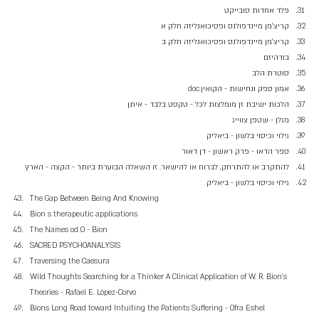
פלד אחדות סובייקט 
קריצ'מן מיינדפולנס ופסיכואנליזה חלק א
קריצ'מן מיינדפולנס ופסיכואנליזה חלק ב 
בודהיזם
סוטרת הלב
אמון ספק ונחישות - הקואין.doc
הלכות ישיבת זן מומלצות לכל - טקסט בלבד - איתן
מגלן - שטפן צווייג
גילוי וכיסוי בלשון - ביאליק
ספר הדאו - פרק ראשון - דן דאור
להתקרב או להתרחק, לברוח או להישאר. זו השאלה הבוערת ביותר - הקצה - הארץ
גילוי וכיסוי בלשון - ביאליק
The Gap Between Being And Knowing
Bion s therapeutic applications
The Names od O - Bion
SACRED PSYCHOANALYSIS
Traversing the Caesura
Wild Thoughts Searching for a Thinker A Clinical Application of W. R. Bion’s 
Theories - Rafael E. López-Corvo
Bions Long Road toward Intuiting the Patients Suffering - Ofra Eshel