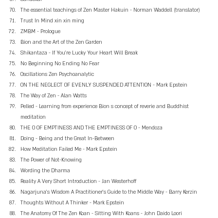
The essential teachings of Zen Master Hakuin - Norman Waddell (translator)
Trust In Mind xin xin ming
ZMBM - Prologue
Bion and the Art of the Zen Garden
Shikantaza - If You’re Lucky Your Heart Will Break
No Beginning No Ending No Fear
Oscillations Zen Psychoanalytic
ON THE NEGLECT OF EVENLY SUSPENDED ATTENTION - Mark Epstein
The Way of Zen - Alan Watts
Pelled - Learning from experience Bion s concept of reverie and Buddhist 
meditation
THE O OF EMPTINESS AND THE EMPTINESS OF O - Mendoza
Doing - Being and the Great In-Between
How Meditation Failed Me - Mark Epstein
The Power of Not-Knowing
Wording the Dharma
Reality A Very Short Introduction - Jan Westerhoff
Nagarjuna’s Wisdom A Practitioner’s Guide to the Middle Way - Barry Kerzin
Thoughts Without A Thinker - Mark Epstein
The Anatomy Of The Zen Koan - Sitting With Koans - John Daido Loori