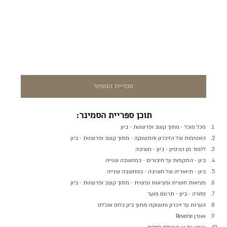
ספריית הסמינר
תוכן ספריית הסמינר:
מכל מוכל - מתוך קשב ופרשנות - ביון
האטימות של הזיכרון והתשוקה - מתוך קשב ופרשנות - ביון
ללמוד מן הניסיון - ביון - חשיבה
ביון - התקפות על חיבורים - במחשבה שנייה
ביון - תיאוריה של חשיבה - במחשבה שנייה
מציאות חושית ומציאות נפשית - מתוך קשב ופרשנות - ביון
סזורה - ביון - תרגום מוער
הערות על זיכרון ותשוקה-מתוך ביון בלוס אנג'לס
אוגדן Reverie