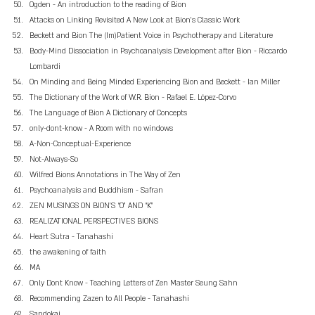
Ogden - An introduction to the reading of Bion
Attacks on Linking Revisited A New Look at Bion’s Classic Work
Beckett and Bion The (Im)Patient Voice in Psychotherapy and Literature
Body-Mind Dissociation in Psychoanalysis Development after Bion - Riccardo 
Lombardi
On Minding and Being Minded Experiencing Bion and Beckett - Ian Miller
The Dictionary of the Work of W.R. Bion - Rafael E. López-Corvo
The Language of Bion A Dictionary of Concepts
only-dont-know - A Room with no windows
A-Non-Conceptual-Experience
Not-Always-So
Wilfred Bions Annotations in The Way of Zen
Psychoanalysis and Buddhism - Safran
ZEN MUSINGS ON BION’S “O” AND “K”
REALIZATIONAL PERSPECTIVES BIONS
Heart Sutra - Tanahashi
the awakening of faith
MA
Only Dont Know - Teaching Letters of Zen Master Seung Sahn
Recommending Zazen to All People - Tanahashi
Sandokai