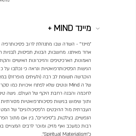
מתאפשרת
+ MIND מיינד
"מיינד" - השדה שבו מתנהלת לרוב פסיכותרפיה קל
אחד מאיתנו. מחשבות, הבנות, תפיסות, תבניות ח
האמונות, הארכיטיפים והזיכרונות האישיים והקו
הגישות הפסיכותרפואטיות ונראה כי נכתבו על כ
הוקדשה תשומת לב רבה (ולעיתים מופרזת) במא
של ה Mind ונוטים שלא לפתח איכויות כמ
לחכמה והבנה רחבת היקף של העולם. גישה טיפ
ותוך שימוש בגישות פסיכותרפואטיות מסורתיות 
העברתית מול ההיבטים ה”פסיכולוגיים” של המטו
הנפשיים, בצלקות, ב”סיפורים”, בין אם מתוך ה
כ”Spiritual Materialism”.