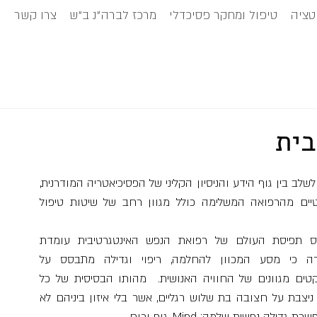
טציה
טיפול ומחקר פסיכדלי
מרכז לברה”נ ב"ש
צרו קשר
בית
פסיכיאטריה אינטגרטיבית הינה גישה עכשווית, שמטרתה לשלב בין גוף הידע והניסיון הקליני של הפסיכיאטריה המודרנית, 
גישות פסיכולוגיות באוריינטציות שונות, תחומים רלבנטיים מהרפואה המשלימה כולל מגוון רחב של שיטות טיפול 
בבסיס תפיסת העולם של רפואת הנפש האינטגרטיבית עומדת 
ההכרה כי מסע המכוון להחלמה, ריפוי וגדילה מתבסס על 
אספקטים מגוונים של החוויה האנושית.  מהותו הבסיסית של כל 
אדם ניצבת על חצובה בת שלוש רגליים, אשר בלי איזון ביניהם לא 