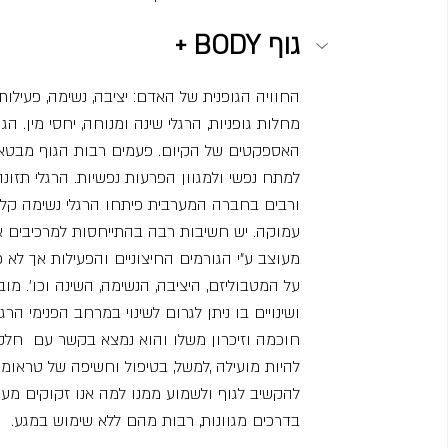
+ BODY גוף
החוויה הגופנית של האדם: יציבה, נשימה, פעילות
מחלות גופניות, הרגלי שינה ומנוחה, יחסי מין.
האספקטים של הקיום. פעמים רבות הגוף מבטא בס
למתח נפשי ולמגוון הפרעות נפשיות. הרגלי תזו
ורבים בחברה המערבית פיתחו הרגלי נשימה קלו
עמוקה. יש חשיבות רבה בהתייחסות למרכיבים אלו
מעוצב ע”י הגורמים החיצוניים והפעילות אך לא 
על המטבוליזם, היציבה, הנשימה, השינה וכו’. מוב
ושינויים בו ניתן לגרום לשינוי במרחב הפנימי הר
חוכמה וזיכרון משלו והוא נמצא בקשר עם  חלקי
להיות מועילה ,למשל, בטיפול וחשיפה של טראומות
להקשיב לגוף ולשמוע ממנו למה אנו זקוקים מע
בדרכים מגוונות, רבות מהם ללא שימוש במגע.