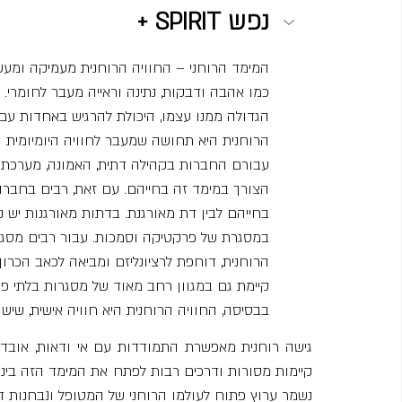
+ SPIRIT נפש
המימד הרוחני – החוויה הרוחנית מעמיקה ומע
כמו אהבה ודבקות, נתינה וראייה מעבר לחומרי.
הגדולה ממנו עצמו, היכולת להרגיש באחדות עם
הרוחנית היא תחושה שמעבר לחוויה היומיומית ה
עבורם החברות בקהילה דתית, האמונה, מערכת 
הצורך במימד זה בחייהם. עם זאת, רבים בחברה 
בחייהם לבין דת מאורגנת. בדתות מאורגנות יש ני
במסגרת של פרקטיקה וסמכות. עבור רבים מסגרת 
הרוחנית, דוחפת לרציונליזם ומביאה לכאב הכרו
קיימת גם במגוון רחב מאוד של מסגרות בלתי פו
בבסיסה, החוויה הרוחנית היא חוויה אישית, שי
נשמר ערוץ פתוח לעולמו הרוחני של המטופל ונבחנות ד