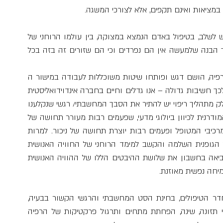
 במציאות ואינם תקפים, אלא לצורכי המשגה.
רפואת נפש אינטגרטיבית היא מודל הוליסטי, אשר מבקש לשלב, בטיפול באדם הנמצא במצוקה, בין עולמו הרוחני של 
המטופל, החוויה הגופנית שלו והמימד הפסיכולוגי, מתוך הבנה שלמעשה אין הם נפרדים וכי הם שזורים זה בזה בכל 
בחברה המערבית של ימינו ואחרי 100 שנה של פסיכותרפיה, הושם דגש ופותחו שיטות משוכללות לעבודה במישור ה 
Mind (וגם בו התמקדה בתחום צר יחסית ומוגבל). יש לכך חשיבות גדולה – אנו גדלים וחיים בחברה אינדוידואליסטית 
המחשיבה מאוד תהליכים מחשבתיים ופעמים רבות כחלק מתהליך ריפוי יש להתיר את הסבך המחשבתי/ רגשי שנקלענו 
אליו. במקביל, במישור הגופני, התפתחה הפסיכיאטריה המודרנית לכיוון ביולוגי מדעי, שפעמים רבות מעורר תחושה של 
התייחסות מכניסטית, אשר לא מביאה בחשבון את כל מרכיבי המטופל ופעמים רבות יוצרת תחושה של ניכור. למרות 
הישגים מרשימים בטיפול, נראה כי תשומת הלב לחוויה הגופנית השלמה והקשב למימד הרוחני של החוויה האנושית 
הוזנחו ונדחקו לקרן זווית. רפואת נפש אינטגרטיבית מביאה בחשבון את שלושת ההיבטים הללו של ההוויה האנושית 
יחה נפשית מאוזנת.
במסגרת טיפול מופנה הקשב לחוויית הכאן ועכשיו בחדר הטיפולים, בחינת הסט המחשבתי והרגשי הקשור בבעיה, 
בדיקת רמת הפעילות הגופנית והתאמתה למצב, הרגלי תזונה, שינה, הפחתת מתחים ותרגול פרקטיקות של הרפיה 