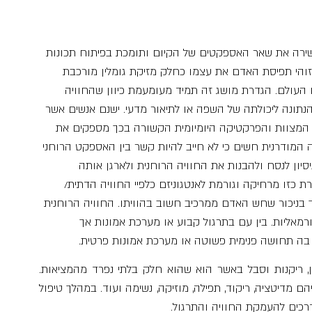
שירה את שאר האספקטים של הקיום ותומכת בפיתוח תכונות 
 זוהי תפיסת האדם את עצמו כחלק מזיקת גומלין מורכבת 
 העולם. הגדרת מושג זה תמיד מעומעמת כיוון שהחוויה 
נתונה ליכולתה של השפה או לתיאור מדעי. ישנם אנשים אשר 
המצוות והפרקטיקה היומיומית הקשורה בכך מספקים את 
המודרנית חשים כי לא חייב להיות קשר בין האספקט הרוחני 
סיון לנסח ולהבנות את החוויה הרוחנית ולארגן אותה 
כזו מרחיקה וגורמת לאנטגוניזם כלפיי החוויה הדתית/ 
ך בניכור שחש האדם ממרכיב חשוב בהוויתו. החוויה הרוחנית 
רמאליות. בין עם בתרגול קבוע או מערכת אמונות אך 
ש בה תחושה פנימית פשוטה או מערכת אמונות פרטית.
גישה רוחנית מאפשרת התמודדות עם אי ודאות, אובדן, ריקנות וסבל באשר הוא שהוא חלק בלתי נפרד מהמציאות. 
קיימות מסורות ודרכים רבות לפתח את המימד הזה ביניהם מדיטציה, ריקוד, תפילה, מוזיקה, נשימה ועוד. במהלך טיפול 
רכים להעמקת החוויה והתרגול.