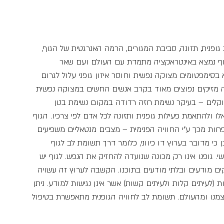
 גופנית, תזונה, סביבת המגורים, הרמה האנרגטית של הגוף, 
 הגוף נמצא באינטראקציה מתמדת עם העולם ועם שאר 
ימפטומים מצוקה נפשית וחוסר איזון גופני עלול לגרום 
נה מזיקים נפוצים מאוד בקרב אנשים החשים במצוקה נפשית 
קלים – בעיקר נשימת חזה רדודה במקום נשימת בטן 
 ולהתאמת פעילות גופנית ותזונה לכל אדם לפי צרכיו. הגוף 
פחות מכך ע”י החוויה הפנימית – מצבים מנטאליים משפיעים 
ן כי מדובר בערוץ דו כיווני, כלומר דרך תשומת לב לגוף 
גשי. גופנו אינו רק מכונה שנועדה להחזיק את הנפש. לגוף יש 
ם מודעים ובלתי מודעים בתוכנו. הקשבה לערוץ זה עשויה 
 (לעיתים קלות ולעיתים קשות) אשר אינן נגישות למודע. ניתן 
צמנו ומהעולם. תשומת לב לחוויה הגופנית מתאפשרת בטיפול 