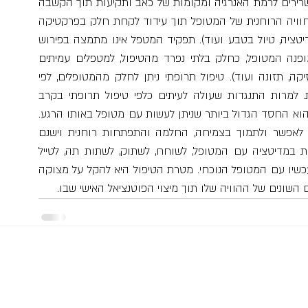
ומדיטציה. מודעות לחוויה הגופנית – לנשימה, למתח השרירים לרמת האנרגיה ומקומות של כאב ותקיעות תוך הקשבה 
לגוף כמורה חכם וכמכיל את עברו של האדם. ערנות לחוויה הרוחנית של המטופל תוך עידוד לקחת חלק בפרקטיקה 
קבועה שהוא מוצא אותה מתאימה לו (למשל תרגול מדיטציה, טיול בטבע ועוד). תפקיד המטפל אינו מתמצה בפירוש 
אלא, באופנים מסוימים, גם בהכוונה ולימוד. לעיתים מופנה המטופל, כחלק בלתי נפרד מהטיפול, למטפלים עמיתים 
בתחומים משלימים (שיטות טיפול במגע, בתנועה, במוזיקה, תזונה ועוד). טיפול תרופתי ניתן לחלק מהמטופלים, לפי 
הצורך וכמרכיב אחד בתוך מגוון התערבויות טיפוליות. למרות התנגדות שעולה לעיתים כלפי טיפול תרופתי בקרב 
אנשים בעלי גישה הוליסטית, קורה שמתן טיפול תרופתי הוא החסד הגדול ביותר שניתן לעשות עם מטופל באותו הרגע. 
ישנם מצבים דרמטיים פחות בהם טיפול תרופתי יכול לאפשר ולתמוך בצמיחה, החלמה והתפתחות רוחנית וישנם 
מצבים בהם ניתן ועדיף להימנע מטיפול תרופתי, לשהות במדיטציה עם המטופל, לשוחח, לשתוק, לשתות תה, לטייל 
בשדה. לא כהחלטה מראש, אלא מתוך קשב למה נכון עכשיו עם המטופל הנוכחי. מטרת הטיפול היא להקל על מצוקה 
ונים של ההוויה שלו תוך מיצוי הפוטנציאל האישי שבו.