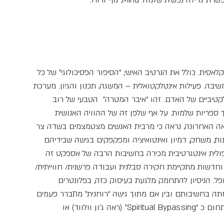
 גדילה נפשית שלמה: Mind, גוף ורוח.
אסית. כולל את הנרטיב האישי, “הסיפור הפסיכולוגי” של כל 
שיבה. פעילות אינטלקטואלית – המשגה, תכנון והגיון. מערכת 
לקטיביים של האדם. זהו “איבר המטרה”  הטבעי של רוב 
ך ספריות שלמות. על אף שלפן זה של ההוויה האנושית 
ה האחרונה, נראה כי מרבית האנשים מצטמצמים בשדה צר 
ו סקרנות, משחק, דמיון ואינטואיציה ומפקפקים בגישה שבידיהם 
ולית אינטגרטיבית מכירה בחשיבות הרבה של אספקט זה 
וחדשות מתקיימת חקירה סבלנית ועבודה פרשנית/ חווייתית/ 
פל. הניסיון להתחמק מלגעת בעיסוק כזה, בפלונטרים 
פחתה בחשיבותם ובין אם מתוך גישה “רוחנית” מתברר פעמים 
רבות כמעכב ואף מזיק ומוכר לרבים המצויים בתחום כ “Spiritual Bypassing” (ראה ג’ון וולווד) או 