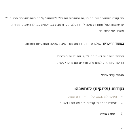
מה קורה כשחוצים את ההימנעות ופותחים את הלב לסליחה? על מה מוותרים? מה מרוויחים?
על שאלות כאלו ואחרות ננסה להרהר, לשתוק, ולשבת במדיטציה במהלך השבת האחרונה 
שלפני ימי התשובה.
במהלך הריטריט 
ישולבו שיחות דהרמה לצד ישיבה שקטה והתנסויות מונחות.
הריטריט יתקיים בשתיקה, למעט התנסויות מוגדרות.
הריטריט מתאים למתרגלים ותיקים וגם לחסרי ניסיון.
מנחה: עודד ארבל.
נקודות (ולינקים) למחשבה:
העיקר לא לבקש סליחה - יהודה אטלס
"הימים הנוראים" קרבים. ריח של סתיו באוויר.
מתי / איפה